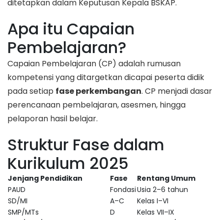
ditetapkan dalam Keputusan Kepala BSKAP.
Apa itu Capaian
Pembelajaran?
Capaian Pembelajaran (CP) adalah rumusan
kompetensi yang ditargetkan dicapai peserta didik
pada setiap
fase perkembangan
. CP menjadi dasar
perencanaan pembelajaran, asesmen, hingga
pelaporan hasil belajar.
Struktur Fase dalam
Kurikulum 2025
Jenjang Pendidikan
Fase
Rentang Umum
PAUD
Fondasi
Usia 2–6 tahun
SD/MI
A–C
Kelas I–VI
SMP/MTs
D
Kelas VII–IX