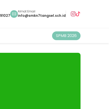
Almat Email
491027
info@smkn7tangsel.sch.id
SPMB 2026