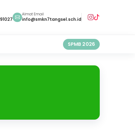
Almat Email
491027
info@smkn7tangsel.sch.id
SPMB 2026