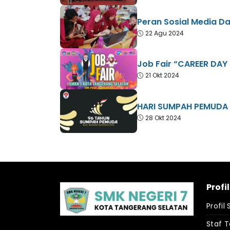
Peran Sosial Media Da
22 Agu 2024
Job Fair “CAREER DAY
21 Okt 2024
HARI SUMPAH PEMUDA
28 Okt 2024
Profi
Profil
Staf 