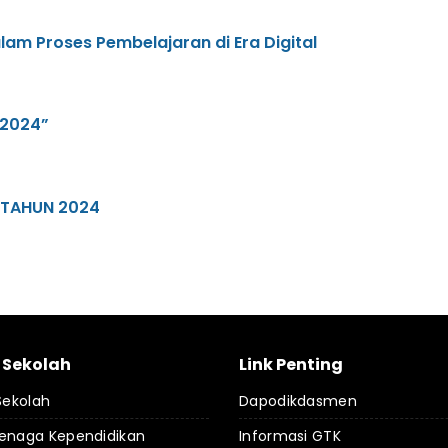
lam Proses Pembelajaran di Era Digital
 2024”
 TAHUN 2024
l Sekolah
Link Penting
 Sekolah
Dapodikdasmen
Tenaga Kependidikan
Informasi GTK